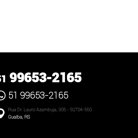
99653-2165
51
51 99653-2165
Rua Dr. Lauro Azambuja, 305 - 92704-550
Guaíba, RS